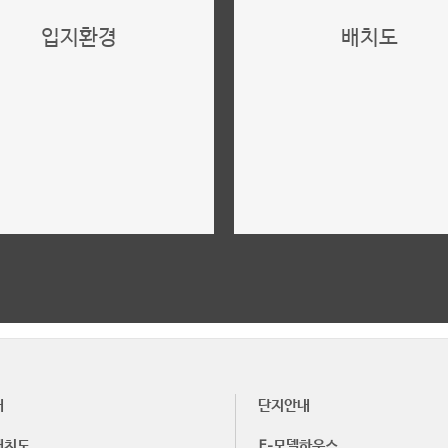
입지환경
배치도
위치, 주변환경
단지배치도, 단지안내
더보기
더보기
내
단지안내
배치도
E-모델하우스