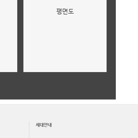
평면도
타입별 평면도
더보기
세대안내