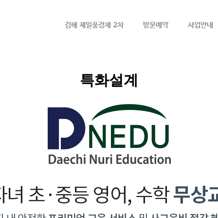
메뉴 건너뛰기
김해 제일풍경채 2차
방문예약
사업안내
특화설계