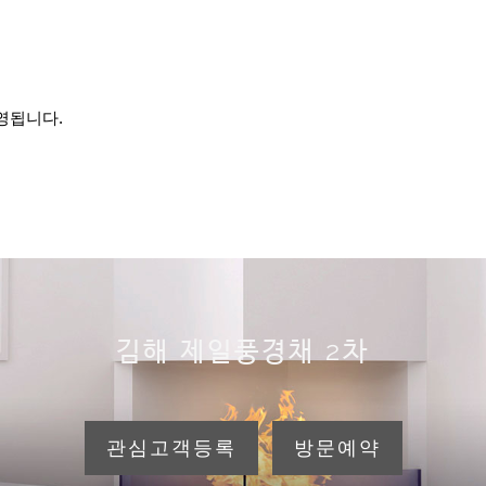
는
영됩니다.
김해 제일풍경채 2차
관심고객등록
방문예약