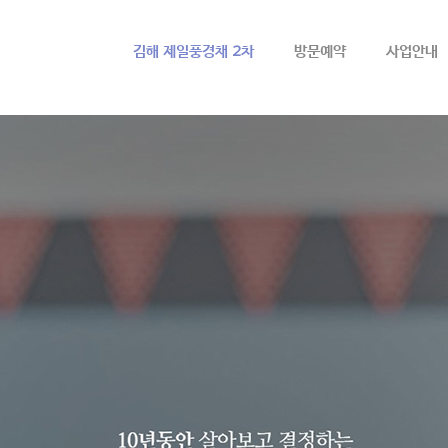
메뉴 건너뛰기
김해 제일풍경채 2차
방문예약
사업안내