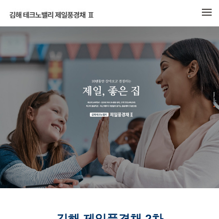
메뉴 건너뛰기
김해 제일풍경채 2차