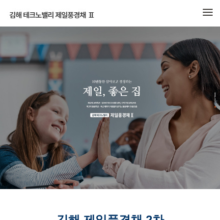
메뉴 건너뛰기
김해 제일풍경채 2차